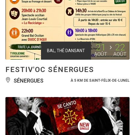
21
22
BAL, THÉ DANSANT
AOÛT
AOÛT
FESTIV'OC SÉNERGUES
SÉNERGUES
À 5 KM DE SAINT-FÉLIX-DE-LUNEL