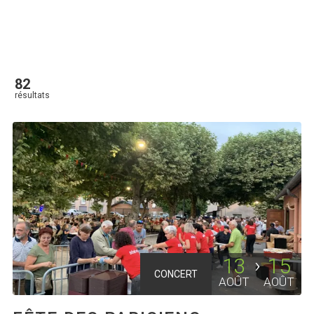
82
résultats
13
15
CONCERT
AOÛT
AOÛT