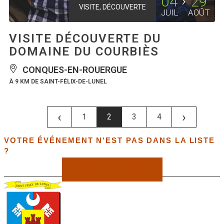
04
29
VISITE, DÉCOUVERTE
JUIL
AOÛT
VISITE DÉCOUVERTE DU
DOMAINE DU COURBIÈS
CONQUES-EN-ROUERGUE
À 9 KM DE SAINT-FÉLIX-DE-LUNEL
‹
›
1
2
3
4
VOTRE ÉVÉNEMENT N'EST PAS DANS LA LISTE
?
Faîtes-nous le savoir